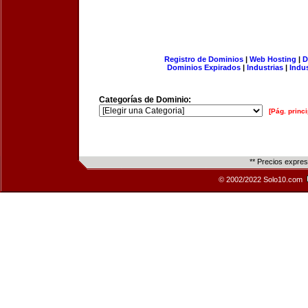
Registro de Dominios
|
Web Hosting
|
D
Dominios Expirados
|
Industrias
|
Indu
Categorías de Dominio:
[Pág. princi
** Precios expre
© 2002/2022 Solo10.com