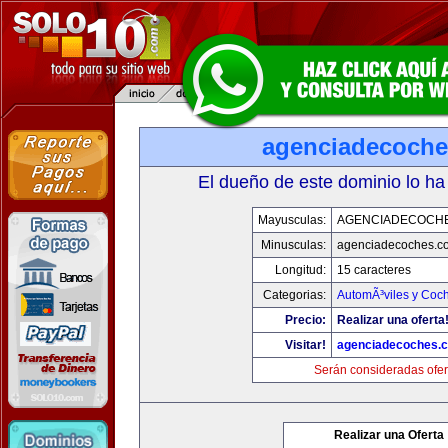
agenciadecoch
El dueño de este dominio lo ha
Mayusculas:
AGENCIADECOCH
Minusculas:
agenciadecoches.c
Longitud:
15 caracteres
Categorias:
AutomÃ³viles y Coc
Precio:
Realizar una oferta
Visitar!
agenciadecoches.
Serán consideradas ofer
Realizar una Oferta