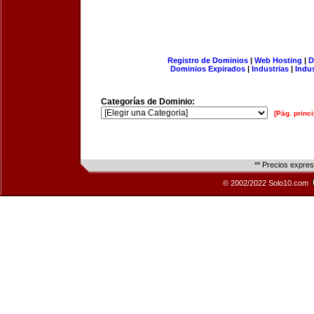
Registro de Dominios
|
Web Hosting
|
D
Dominios Expirados
|
Industrias
|
Indu
Categorías de Dominio:
[Pág. princi
** Precios expre
© 2002/2022 Solo10.com