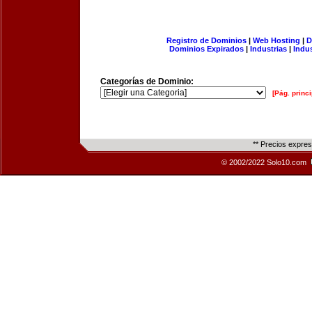
Registro de Dominios
|
Web Hosting
|
D
Dominios Expirados
|
Industrias
|
Indu
Categorías de Dominio:
[Pág. princi
** Precios expre
© 2002/2022 Solo10.com