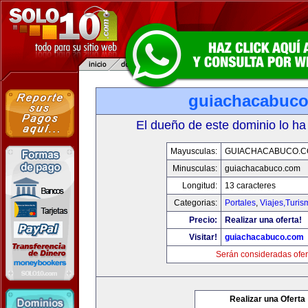
guiachacabuc
El dueño de este dominio lo ha
Mayusculas:
GUIACHACABUCO.
Minusculas:
guiachacabuco.com
Longitud:
13 caracteres
Categorias:
Portales
,
Viajes,Turi
Precio:
Realizar una oferta!
Visitar!
guiachacabuco.com
Serán consideradas ofer
Realizar una Oferta