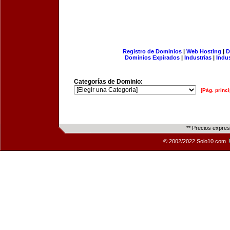
Registro de Dominios
|
Web Hosting
|
D
Dominios Expirados
|
Industrias
|
Indu
Categorías de Dominio:
[Pág. princi
** Precios expre
© 2002/2022 Solo10.com