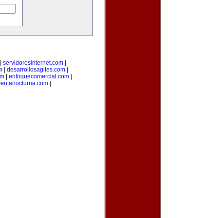
|
servidoresinternet.com
|
m
|
desarrollosagiles.com
|
om
|
enfoquecomercial.com
|
ventanocturna.com
|