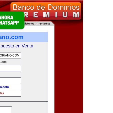
iano.com
 puesto en Venta
ORIANO.COM
o.com
no.com
tas