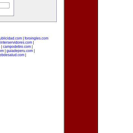
ublicidad.com
|
foroingles.com
|
interservidores.com
|
m
|
campodetiro.com
|
om
|
guiadeperu.com
|
ebdesalud.com
|