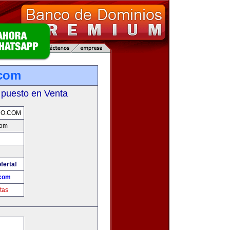
.com
 puesto en Venta
RO.COM
com
ferta!
.com
tas