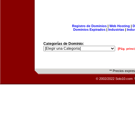
Registro de Dominios
|
Web Hosting
|
D
Dominios Expirados
|
Industrias
|
Indu
Categorías de Dominio:
[Pág. princi
** Precios expre
© 2002/2022 Solo10.com