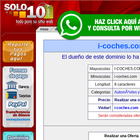
i-coches.c
El dueño de este dominio lo ha
Mayusculas:
I-COCHES.CO
Minusculas:
i-coches.com
Longitud:
8 caracteres
Categorias:
AutomÃ³viles 
Precio:
Realizar una o
Visitar!
i-coches.com
Serán consideradas ofer
Realizar una Oferta