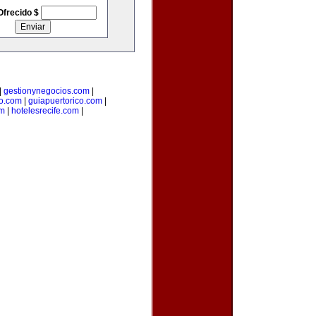
Ofrecido $
|
gestionynegocios.com
|
o.com
|
guiapuertorico.com
|
om
|
hotelesrecife.com
|