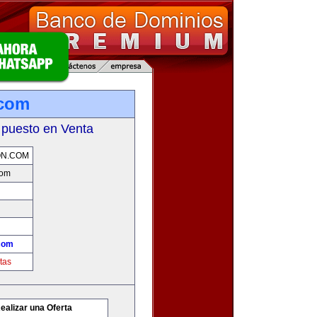
.com
 puesto en Venta
ON.COM
com
com
tas
ealizar una Oferta