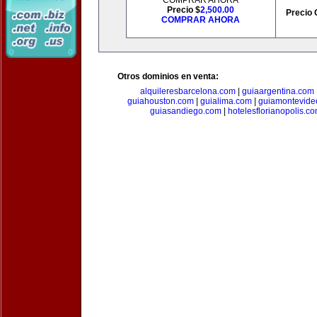
COMPRAR AHORA
Precio $
2,500.00
Precio 
COMPRAR AHORA
Otros dominios en venta:
alquileresbarcelona.com
|
guiaargentina.com
guiahouston.com
|
guialima.com
|
guiamontevide
guiasandiego.com
|
hotelesflorianopolis.c