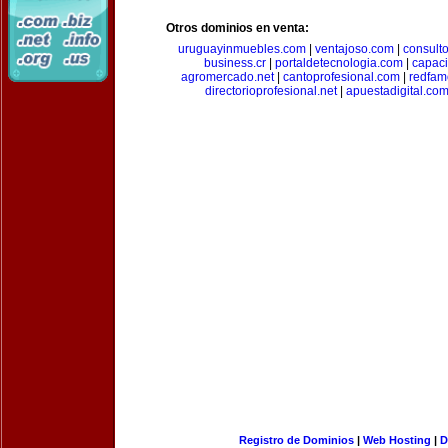
Otros dominios en venta:
uruguayinmuebles.com
|
ventajoso.com
|
consult
business.cr
|
portaldetecnologia.com
|
capac
agromercado.net
|
cantoprofesional.com
|
redfam
directorioprofesional.net
|
apuestadigital.co
Registro de Dominios
|
Web Hosting
|
D