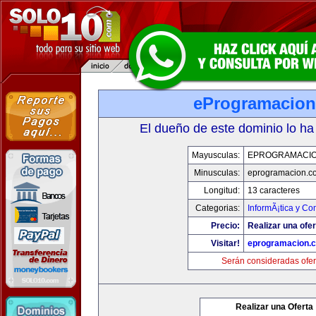
eProgramacio
El dueño de este dominio lo ha
Mayusculas:
EPROGRAMACI
Minusculas:
eprogramacion.c
Longitud:
13 caracteres
Categorias:
InformÃ¡tica y C
Precio:
Realizar una ofer
Visitar!
eprogramacion.
Serán consideradas ofer
Realizar una Oferta