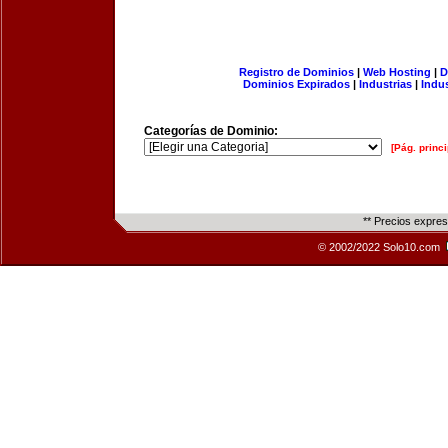
Registro de Dominios
|
Web Hosting
|
D
Dominios Expirados
|
Industrias
|
Indu
Categorías de Dominio:
[Pág. princi
** Precios expre
© 2002/2022 Solo10.com