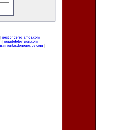
|
gestiondereclamos.com
|
m
|
guiadetelevision.com
|
rramientasdenegocios.com
|