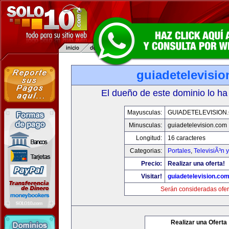
guiadetelevisi
El dueño de este dominio lo ha
Mayusculas:
GUIADETELEVISION
Minusculas:
guiadetelevision.com
Longitud:
16 caracteres
Categorias:
Portales
,
TelevisiÃ³n 
Precio:
Realizar una oferta!
Visitar!
guiadetelevision.co
Serán consideradas ofer
Realizar una Oferta