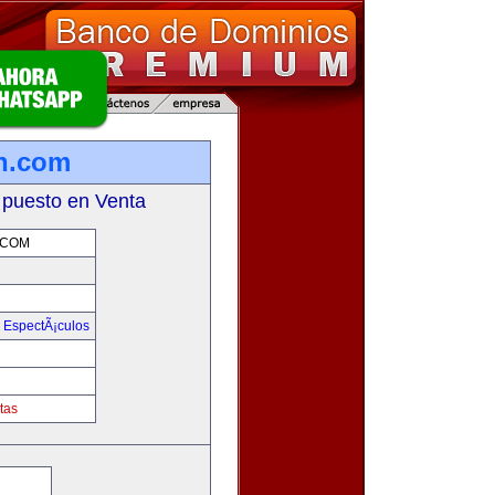
on.com
 puesto en Venta
.COM
y EspectÃ¡culos
m
tas