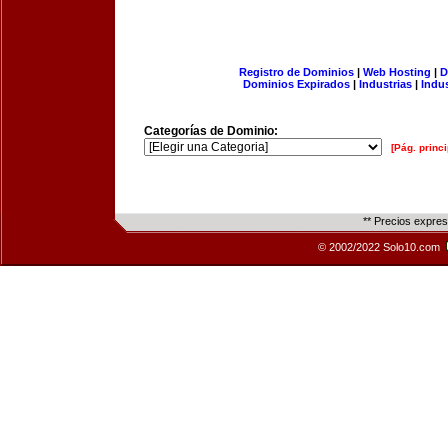
Registro de Dominios
|
Web Hosting
|
D
Dominios Expirados
|
Industrias
|
Indu
Categorías de Dominio:
[Pág. princi
** Precios expre
© 2002/2022 Solo10.com