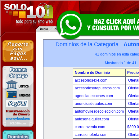
Dominios de la Categoría -
Autom
41 dominios en esta categ
Mostrando 1 de 41
Nombre de Dominio
Precio
accesorios4x4.com
Oferta
accesoriosyrepuestos.com
Oferta
agenciadecoches.com
Oferta
anunciosdeautos.com
Oferta
automovilesdecoleccion.com
Oferta
autosenalquiler.com
Oferta
carroenventa.com
$899.
carrosenoferta.com
Oferta