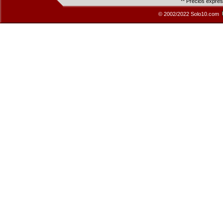
** Precios expre
© 2002/2022 Solo10.com