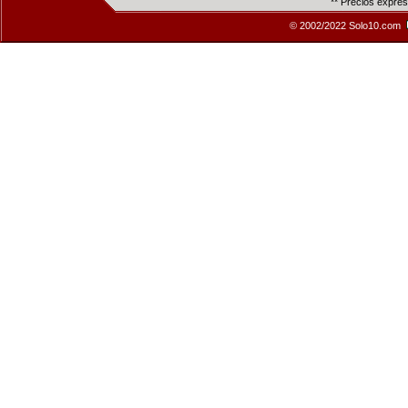
** Precios expre
© 2002/2022 Solo10.com