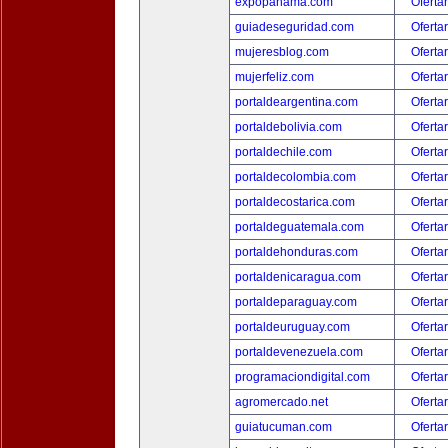
expopanama.com
Oferta
guiadeseguridad.com
Oferta
mujeresblog.com
Oferta
mujerfeliz.com
Oferta
portaldeargentina.com
Oferta
portaldebolivia.com
Oferta
portaldechile.com
Oferta
portaldecolombia.com
Oferta
portaldecostarica.com
Oferta
portaldeguatemala.com
Oferta
portaldehonduras.com
Oferta
portaldenicaragua.com
Oferta
portaldeparaguay.com
Oferta
portaldeuruguay.com
Oferta
portaldevenezuela.com
Oferta
programaciondigital.com
Oferta
agromercado.net
Oferta
guiatucuman.com
Oferta