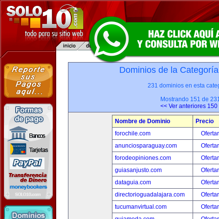
Dominios de la Categoría
231 dominios en esta categ
Mostrando 151 de 23
<< Ver anteriores 150
Nombre de Dominio
Precio
forochile.com
Oferta
anunciosparaguay.com
Oferta
forodeopiniones.com
Oferta
guiasanjusto.com
Oferta
dataguia.com
Oferta
directorioguadalajara.com
Oferta
tucumanvirtual.com
Oferta