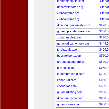
inmueblesquito.com
Oferta
desarrolladores.org
Oferta
clubcompras.net
Oferta
clubcompras.org
Oferta
directorioguatemala.com
$290.
guiaemprendedores.com
$380.
zonamuebles.com
$380.
guiamedicamentos.com
$449.
forotrabajos.com
$495.
buscaexperto.com
$550.
argentinatequiero.com
$590.
e-Vinos.com
$650.
infoempresarial.com
$700.
zonarural.com
$850.
eAfiliados.com
$899.
guiamarketing.com
$950.
directoriopyme.com
$980.
guiamisiones.com
$980.