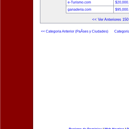
e-Turismo.com
$20,000
ganaderia.com
$95,000
<< Ver Anteriores 150
<< Categoria Anterior (PaÃ­ses y Ciudades)
Categori